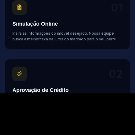
01
Simulação Online
Insira as informações do imóvel desejado. Nossa equipe
busca a melhor taxa de juros do mercado para o seu perfil.
02
Aprovação de Crédito
Aprovamos seu limite seja com renda nacional 🇧🇷 ou através
de comprovantes internacionais 🇺🇸 (W2, Tax Returns ou
Extratos).